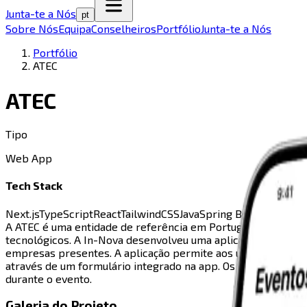
Junta-te a Nós
pt
Sobre Nós
Equipa
Conselheiros
Portfólio
Junta-te a Nós
Portfólio
ATEC
ATEC
Tipo
Web App
Tech Stack
Next.js
TypeScript
React
TailwindCSS
Java
Spring Boot
PostgreS
A ATEC é uma entidade de referência em Portugal na área da
tecnológicos. A In-Nova desenvolveu uma aplicação mobile pa
empresas presentes. A aplicação permite aos utilizadores c
através de um formulário integrado na app. Os participantes
durante o evento.
Galeria do Projeto