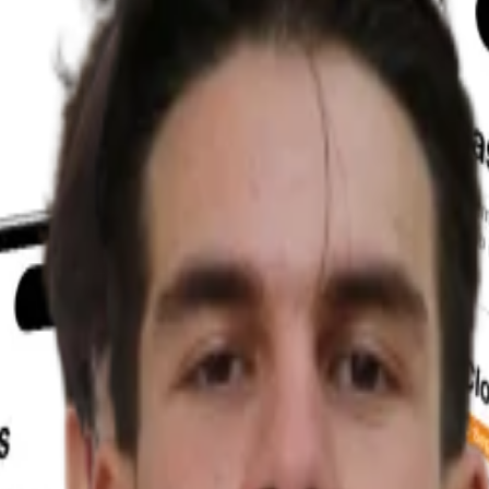
QL
 formação profissional, especializada no desenvolvimento de c
ra apoiar um evento organizado pela ATEC, criando uma platafo
onsultar a agenda do evento, explorar informação sobre as e
 podem também criar e editar o seu perfil, partilhando inform