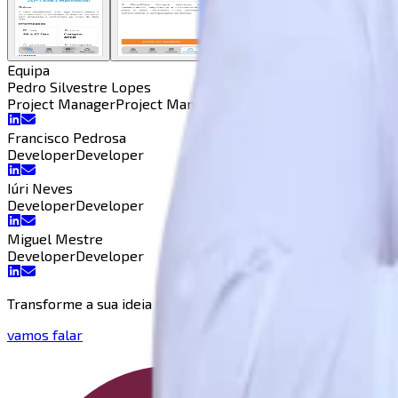
Equipa
Pedro Silvestre Lopes
Project Manager
Project Manager
Francisco Pedrosa
Developer
Developer
Iúri Neves
Developer
Developer
Miguel Mestre
Developer
Developer
Transforme a sua ideia numa realidade!
vamos falar