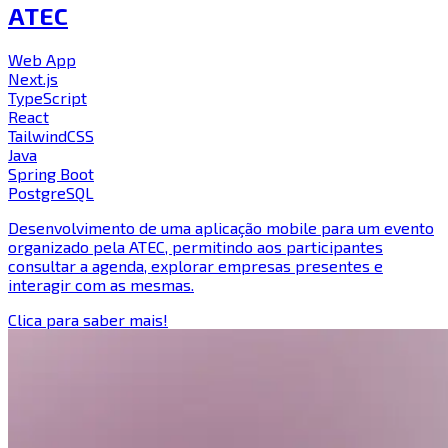
ATEC
Web App
Next.js
TypeScript
React
TailwindCSS
Java
Spring Boot
PostgreSQL
Desenvolvimento de uma aplicação mobile para um evento
organizado pela ATEC, permitindo aos participantes
consultar a agenda, explorar empresas presentes e
interagir com as mesmas.
Clica para saber mais!