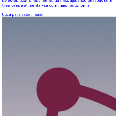
de estabilizar o movimento da mão, ajudando pessoas com
tremores a alimentar-se com maior autonomia.
Clica para saber mais!