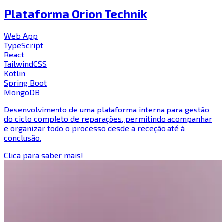
Plataforma Orion Technik
Web App
TypeScript
React
TailwindCSS
Kotlin
Spring Boot
MongoDB
Desenvolvimento de uma plataforma interna para gestão
do ciclo completo de reparações, permitindo acompanhar
e organizar todo o processo desde a receção até à
conclusão.
Clica para saber mais!