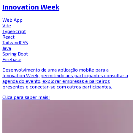
Innovation Week
Web App
Vite
TypeScript
React
TailwindCSS
Java
Spring Boot
Firebase
Desenvolvimento de uma aplicação mobile para a
Innovation Week, permitindo aos participantes consultar a
agenda do evento, explorar empresas e parceiros
presentes e conectar-se com outros participantes.
Clica para saber mais!