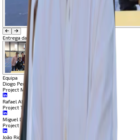
Entrega da Colher
Equipa
Diogo Pedreiro
Project Manager
Project Manager
Rafael Abegão
Project Tracker
Project Tracker
Miguel Durão
Project Representative
Project Representative
João Ricardo