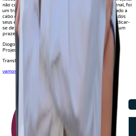
não consigo deixar de sentir um enorme orgulho. Afinal, foi
um trabalho realizado com recursos limitados e levado a
cabo exclusivamente por estudantes que, para além dos
seus estudos e interesses pessoais, conseguiram dedicar-
se de forma exemplar a este projeto e à In-Nova.Foi um
prazer trabalhar convosco.
”
Diogo Pedreiro
Project Manager
Transforme a sua ideia numa realidade!
vamos falar