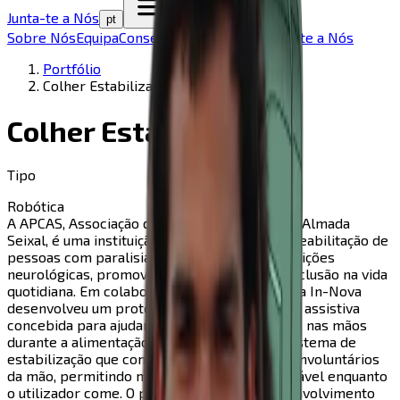
Junta-te a Nós
pt
Sobre Nós
Equipa
Conselheiros
Portfólio
Junta-te a Nós
Portfólio
Colher Estabilizadora
Colher Estabilizadora
Tipo
Robótica
A APCAS, Associação de Paralisia Cerebral de Almada
Seixal, é uma instituição dedicada ao apoio e reabilitação de
pessoas com paralisia cerebral e outras condições
neurológicas, promovendo a autonomia e a inclusão na vida
quotidiana. Em colaboração com a instituição, a In-Nova
desenvolveu um protótipo de colher robótica assistiva
concebida para ajudar pessoas com tremores nas mãos
durante a alimentação. A solução utiliza um sistema de
estabilização que compensa os movimentos involuntários
da mão, permitindo manter a colher mais estável enquanto
o utilizador come. O projeto envolveu o desenvolvimento