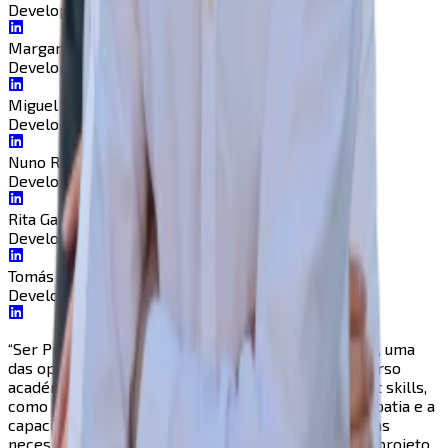
Developer
Developer
Margarida Sacramento
Developer
Developer
Miguel Dias
Developer
Developer
Nuno Rebolo
Developer
Developer
Rita Galhardo
Developer
Developer
Tomás Fernandes
Developer
Developer
“
Ser Project Manager deste projeto foi, sem dúvida, uma
das oportunidades mais impactantes do meu percurso
académico. Permitiu-me desenvolver inúmeras soft skills,
como liderança, organização e, acima de tudo, a empatia e a
capacidade de me conectar verdadeiramente com as
necessidades dos outros.Sempre que penso neste projeto,