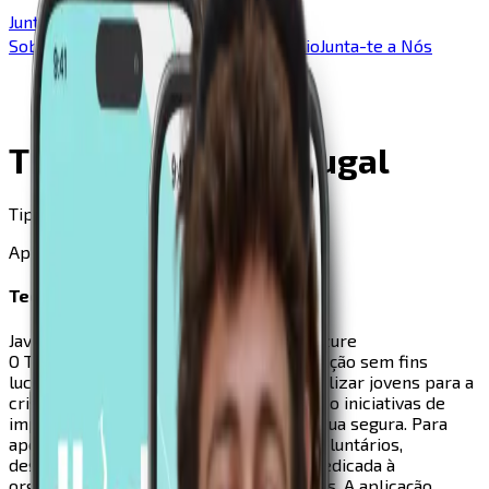
Junta-te a Nós
pt
Sobre Nós
Equipa
Conselheiros
Portfólio
Junta-te a Nós
Portfólio
Thirst Project Portugal
Thirst Project Portugal
Tipo
Aplicação Móvel
Tech Stack
JavaScript
React Native
Java
SpringBoot
Azure
O Thirst Project Portugal é uma organização sem fins
lucrativos focada em sensibilizar e mobilizar jovens para a
crise global da água potável, promovendo iniciativas de
impacto social e projetos de acesso a água segura. Para
apoiar a gestão da sua comunidade de voluntários,
desenvolvemos uma aplicação mobile dedicada à
organização e comunicação entre equipas. A aplicação