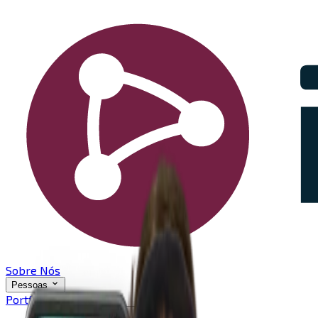
Sobre Nós
Pessoas
Portfólio