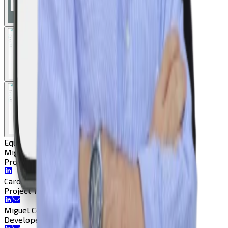
Equipa
Miguel Flor
Project Manager
Project Manager
Carolina Soares
Project Tracker
Project Tracker
Miguel Collaço
Developer
Developer